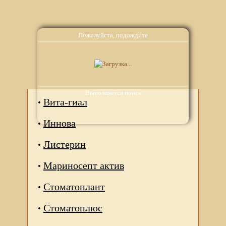
Пожалуйста, подождите
Аналоги
Выполняется поиск
Вита-гиал
Иннова
Листерин
Мариносепт актив
Стоматоплант
Стоматоплюс