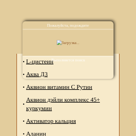
Пожалуйста, подождите
Аналоги
Выполняется поиск
L-цистеин
Аква Д3
Аквион витамин С Рутин
Аквион дэйли комплекс 45+
куркумин
Активатор кальция
Аланин