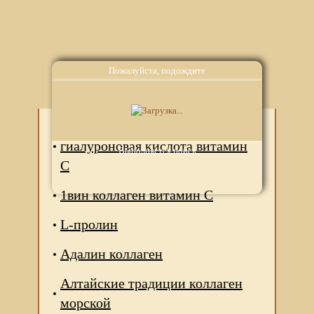
Пожалуйста, подождите
Аналоги
1вин коллаген биотин
гиалуроновая кислота витамин
Выполняется поиск
C
1вин коллаген витамин C
L-пролин
Адалин коллаген
Алтайские традиции коллаген
морской