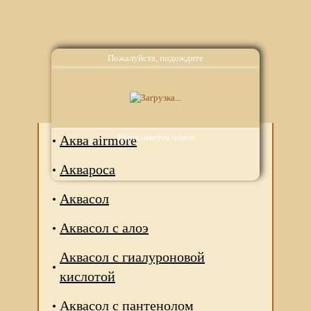
Пожалуйста, подождите
Аналоги
Выполняется поиск
Аква airmore
Аквароса
Аквасол
Аквасол с алоэ
Аквасол с гиалуроновой
кислотой
Аквасол с пантенолом