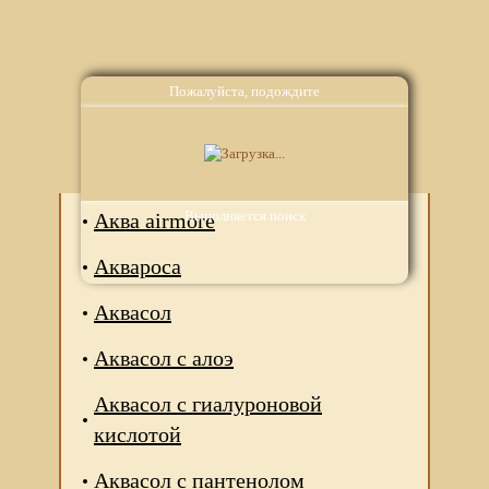
Пожалуйста, подождите
Аналоги
Выполняется поиск
Аква airmore
Аквароса
Аквасол
Аквасол с алоэ
Аквасол с гиалуроновой
кислотой
Аквасол с пантенолом