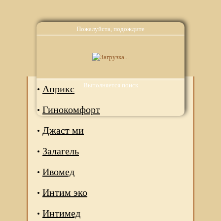
Пожалуйста, подождите
Аналоги
Выполняется поиск
Априкс
Гинокомфорт
Джаст ми
Залагель
Ивомед
Интим эко
Интимед