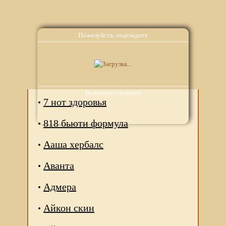
Пожалуйста, подождите
Аналоги
Выполняется поиск
7 нот здоровья
818 бьюти формула
Ааша хербалс
Аванта
Адмера
Айкон скин