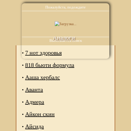
Пожалуйста, подождите
Аналоги
Выполняется поиск
7 нот здоровья
818 бьюти формула
Ааша хербалс
Аванта
Адмера
Айкон скин
Айсида