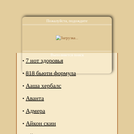
Пожалуйста, подождите
Аналоги
Выполняется поиск
7 нот здоровья
818 бьюти формула
Ааша хербалс
Аванта
Адмера
Айкон скин