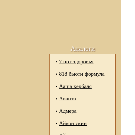
Аналоги
7 нот здоровья
818 бьюти формула
Ааша хербалс
Аванта
Адмера
Айкон скин