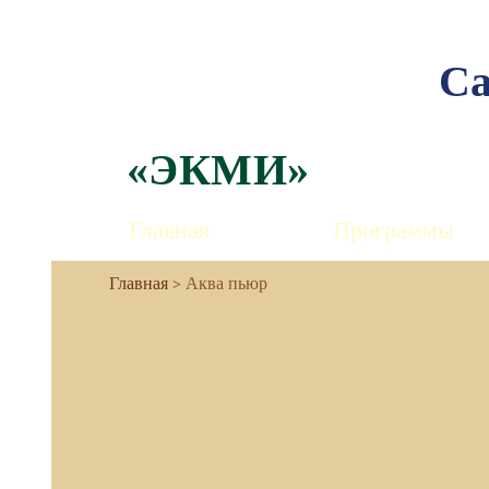
Са
«ЭКМИ»
Главная
Программы
Аква пьюр