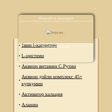
Пожалуйста, подождите
Аналоги
1вин l-карнитин
Выполняется поиск
L-цистеин
Аквион витамин С Рутин
Аквион дэйли комплекс 45+
куркумин
Активатор кальция
Аланин