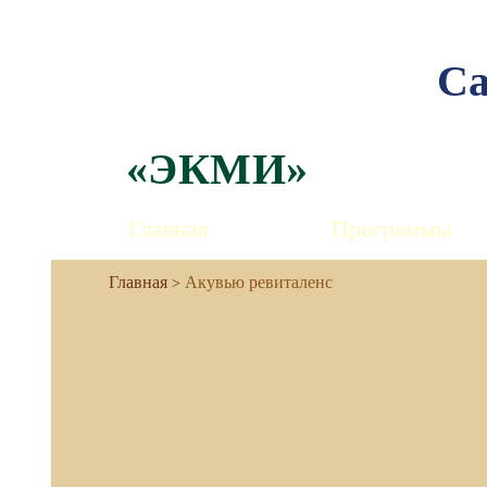
Са
«ЭКМИ»
Главная
Программы
Акувью ревиталенс