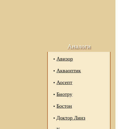
Аналоги
Авизор
Акваоптик
Аосепт
Биотру
Бостон
Доктор Линз