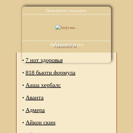
Пожалуйста, подождите
Аналоги
Выполняется поиск
7 нот здоровья
818 бьюти формула
Ааша хербалс
Аванта
Адмера
Айкон скин