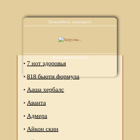
Пожалуйста, подождите
Аналоги
Выполняется поиск
7 нот здоровья
818 бьюти формула
Ааша хербалс
Аванта
Адмера
Айкон скин