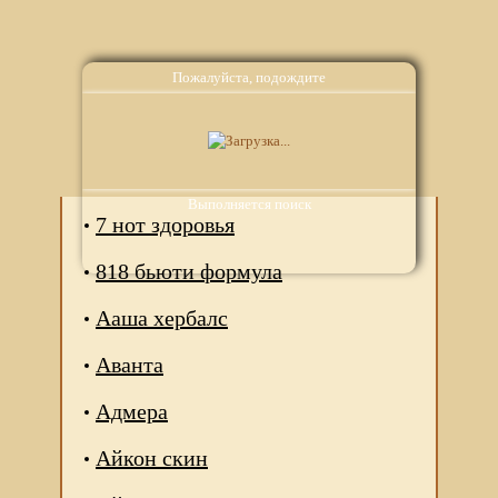
Пожалуйста, подождите
Аналоги
Выполняется поиск
7 нот здоровья
818 бьюти формула
Ааша хербалс
Аванта
Адмера
Айкон скин