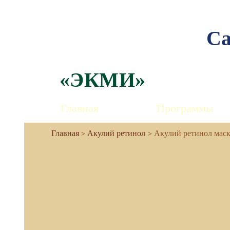
Са
«ЭКМИ»
Главная
Программы
Акулий ретинол
Акулий ретинол маск