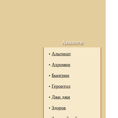
Аналоги
Альгинат
Ахромин
Бьюгрин
Геронтол
Джи джи
Здоров