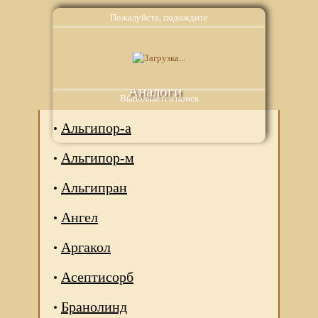
Пожалуйста, подождите
Аналоги
Выполняется поиск
Альгипор-а
Альгипор-м
Альгипран
Ангел
Аргакол
Асептисорб
Бранолинд