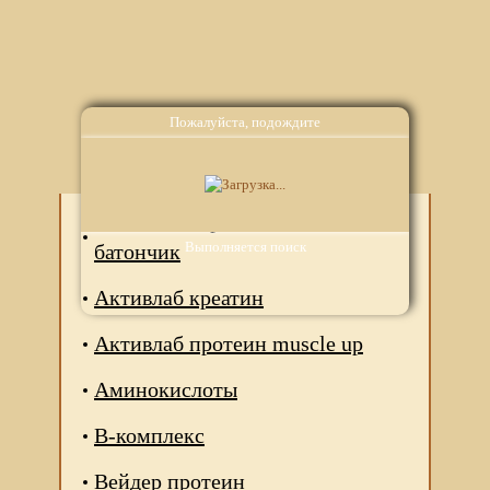
Пожалуйста, подождите
Аналоги
Авочактив протеиновый
Выполняется поиск
батончик
Активлаб креатин
Активлаб протеин muscle up
Аминокислоты
В-комплекс
Вейдер протеин