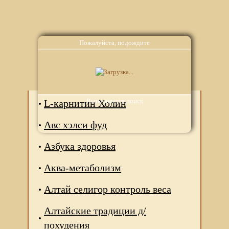
Пожалуйста, подождите
Аналоги
Выполняется поиск
L-карнитин Холин
Авс хэлси фуд
Азбука здоровья
Аква-метаболизм
Алтай селигор контроль веса
Алтайские традиции д/
похудения