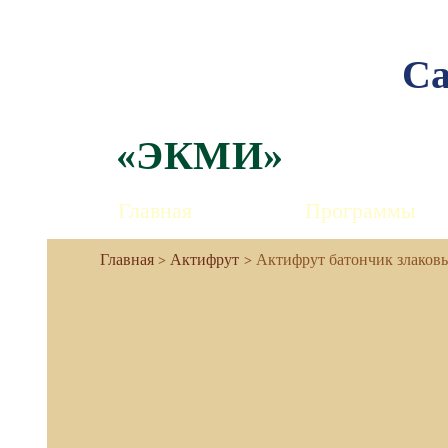
Са
«ЭКМИ»
Главная
Программы
Актифрут
Актифрут батончик злаковы