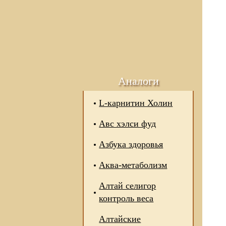
Аналоги
L-карнитин Холин
Авс хэлси фуд
Азбука здоровья
Аква-метаболизм
Алтай селигор
контроль веса
Алтайские