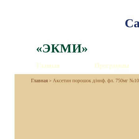
Са
«ЭКМИ»
Главная
Программы
Аксетин порошок д/инф. фл. 750мг №1