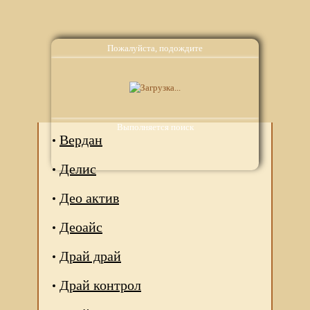
Пожалуйста, подождите
Аналоги
Выполняется поиск
Вердан
Делис
Део актив
Деоайс
Драй драй
Драй контрол