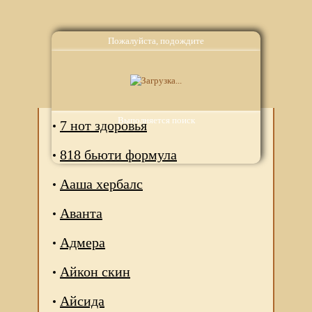
Пожалуйста, подождите
Аналоги
Выполняется поиск
7 нот здоровья
818 бьюти формула
Ааша хербалс
Аванта
Адмера
Айкон скин
Айсида