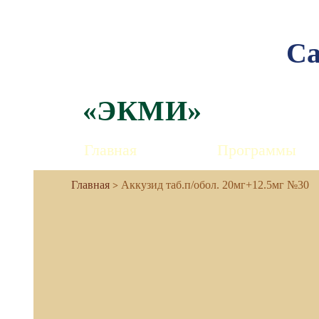
Са
«ЭКМИ»
Главная
Программы
Аккузид таб.п/обол. 20мг+12.5мг №30