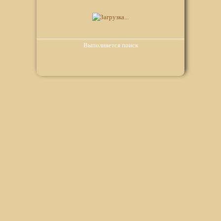
Выполняется поиск
Мы используем файлы Сookie для корректной работы
веб-сайта. Подробности - в
Политике в отношении
обработки персональных данных
нашего сайта.
Нажмите на кнопку «Хорошо», если Вы согласны на
использование файлов cookie. Если нет, то отключите
Cookies в настройках браузера.