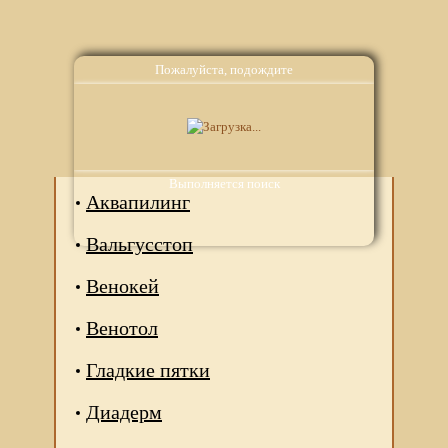
Пожалуйста, подождите
Аналоги
Выполняется поиск
Аквапилинг
Вальгусстоп
Венокей
Венотол
Гладкие пятки
Диадерм