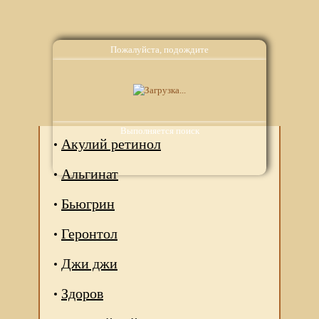
Пожалуйста, подождите
Аналоги
Выполняется поиск
Акулий ретинол
Альгинат
Бьюгрин
Геронтол
Джи джи
Здоров