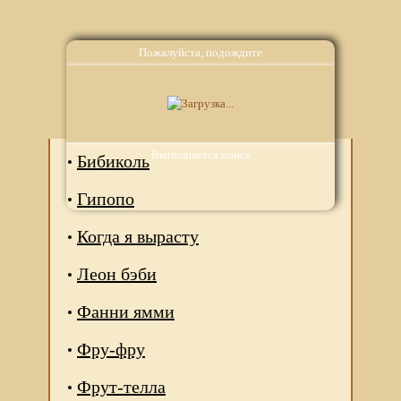
Пожалуйста, подождите
Аналоги
Выполняется поиск
Бибиколь
Гипопо
Когда я вырасту
Леон бэби
Фанни ямми
Фру-фру
Фрут-телла