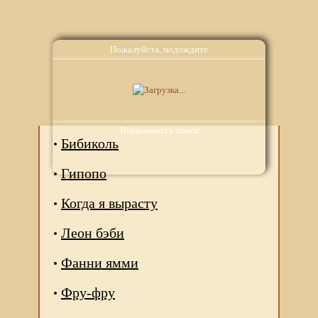
Пожалуйста, подождите
Аналоги
Выполняется поиск
Бибиколь
Гипопо
Когда я вырасту
Леон бэби
Фанни ямми
Фру-фру