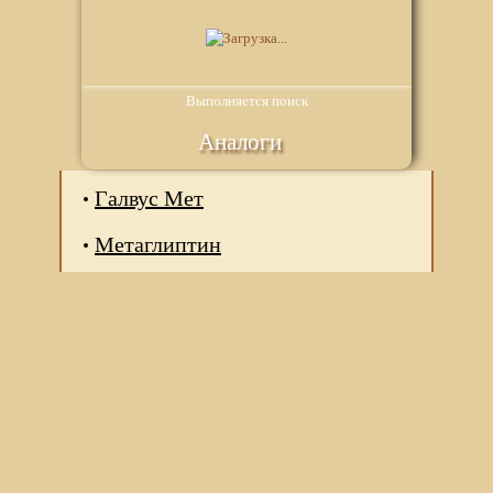
Выполняется поиск
Аналоги
Галвус Мет
Метаглиптин
Мы используем файлы Сookie для корректной работы
веб-сайта. Подробности - в
Политике в отношении
обработки персональных данных
нашего сайта.
Нажмите на кнопку «Хорошо», если Вы согласны на
использование файлов cookie. Если нет, то отключите
Cookies в настройках браузера.