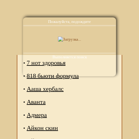
Пожалуйста, подождите
Аналоги
Выполняется поиск
7 нот здоровья
818 бьюти формула
Ааша хербалс
Аванта
Адмера
Айкон скин