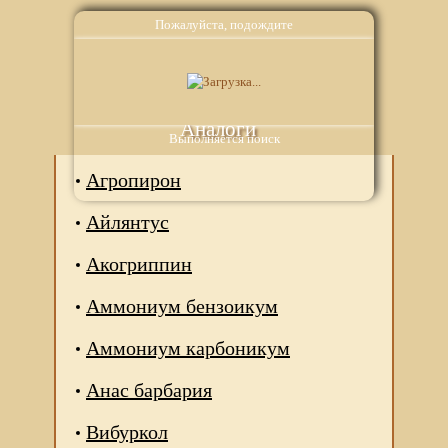
Пожалуйста, подождите
Аналоги
Выполняется поиск
Агропирон
Айлянтус
Акогриппин
Аммониум бензоикум
Аммониум карбоникум
Анас барбария
Вибуркол