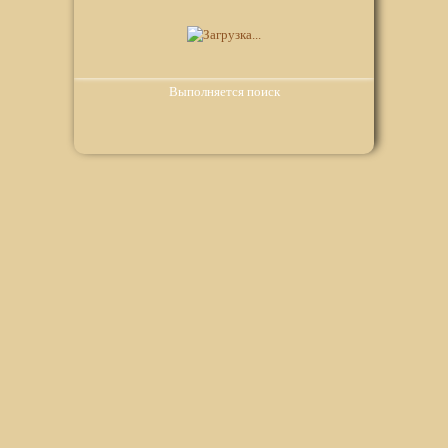
Выполняется поиск
Мы используем файлы Сookie для корректной работы
веб-сайта. Подробности - в
Политике в отношении
обработки персональных данных
нашего сайта.
Нажмите на кнопку «Хорошо», если Вы согласны на
использование файлов cookie. Если нет, то отключите
Cookies в настройках браузера.