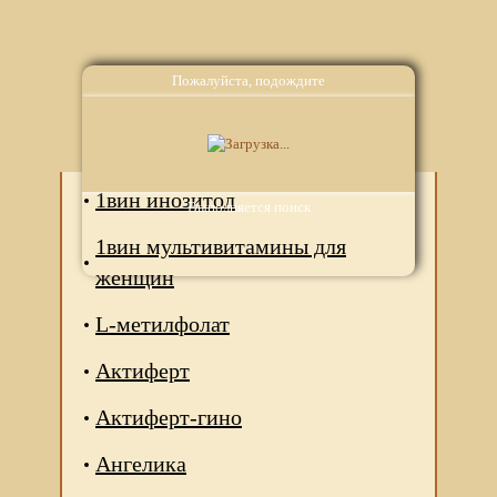
Пожалуйста, подождите
Аналоги
1вин инозитол
Выполняется поиск
1вин мультивитамины для
женщин
L-метилфолат
Актиферт
Актиферт-гино
Ангелика