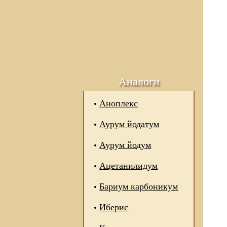
Аналоги
Аноплекс
Аурум йодатум
Аурум йодум
Ацетанилидум
Бариум карбоникум
Иберис