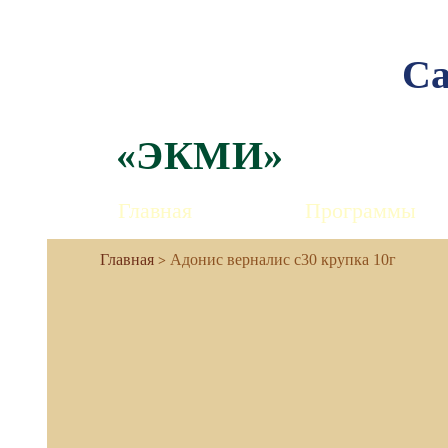
Са
«ЭКМИ»
Главная
Программы
Адонис верналис с30 крупка 10г