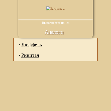
Выполняется поиск
Аналоги
Люффель
Ринитал
Мы используем файлы Сookie для корректной работы
веб-сайта. Подробности - в
Политике в отношении
обработки персональных данных
нашего сайта.
Нажмите на кнопку «Хорошо», если Вы согласны на
использование файлов cookie. Если нет, то отключите
Cookies в настройках браузера.