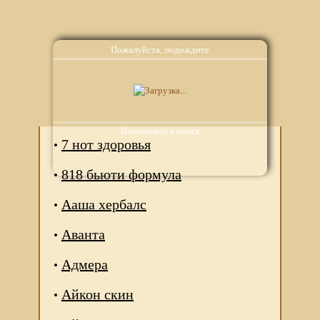
Пожалуйста, подождите
Аналоги
Выполняется поиск
7 нот здоровья
818 бьюти формула
Ааша хербалс
Аванта
Адмера
Айкон скин