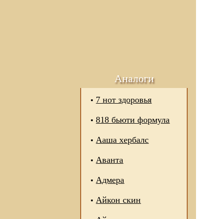
Аналоги
7 нот здоровья
818 бьюти формула
Ааша хербалс
Аванта
Адмера
Айкон скин