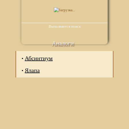
Выполняется поиск
Аналоги
Абсинтиум
Ялапа
Мы используем файлы Сookie для корректной работы
веб-сайта. Подробности - в
Политике в отношении
обработки персональных данных
нашего сайта.
Нажмите на кнопку «Хорошо», если Вы согласны на
использование файлов cookie. Если нет, то отключите
Cookies в настройках браузера.