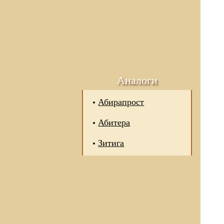
Аналоги
Абирапрост
Абитера
Зитига