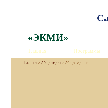
Са
«ЭКМИ»
Главная
Программы
Абиратерон
Абиратерон-тл