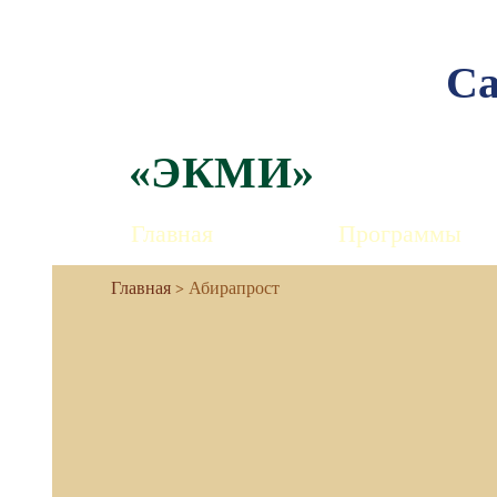
Са
«ЭКМИ»
Главная
Программы
Абирапрост