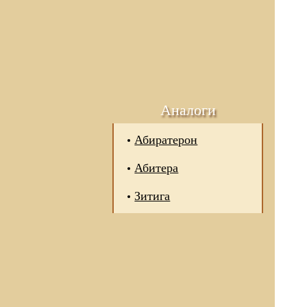
Аналоги
Абиратерон
Абитера
Зитига
 отношении обработки