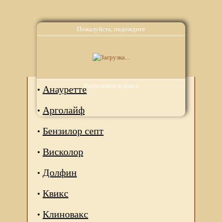
Пожалуйста, подождите
Аналоги
Выполняется поиск
Анауретте
Арголайф
Бензилор септ
Висколор
Долфин
Квикс
Клиновакс