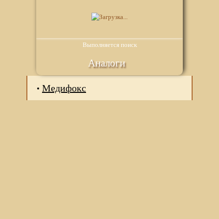
Выполняется поиск
Аналоги
Медифокс
Мы используем файлы Сookie для корректной работы
веб-сайта. Подробности - в
Политике в отношении
обработки персональных данных
нашего сайта.
Нажмите на кнопку «Хорошо», если Вы согласны на
использование файлов cookie. Если нет, то отключите
Cookies в настройках браузера.