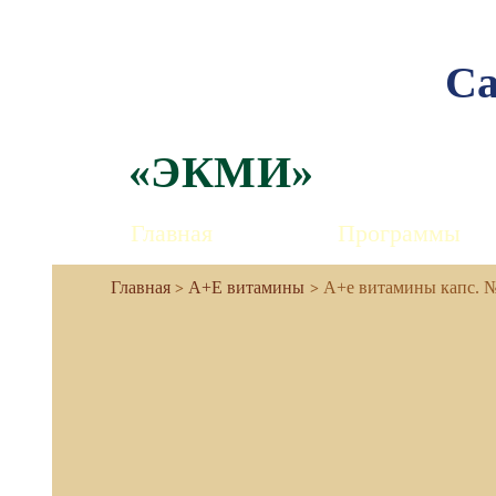
Са
«ЭКМИ»
Главная
Программы
А+Е витамины
А+е витамины капс. №