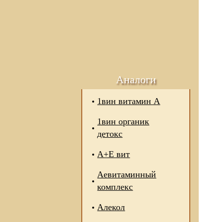
Аналоги
1вин витамин А
1вин органик
детокс
А+Е вит
Аевитаминный
комплекс
Алекол