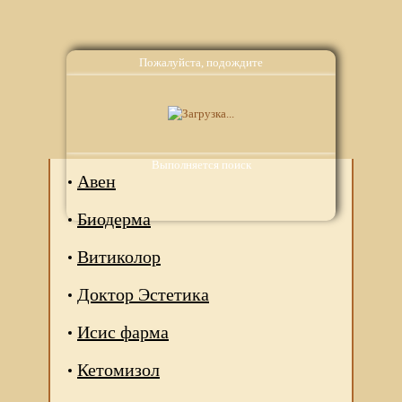
Пожалуйста, подождите
Аналоги
Выполняется поиск
Авен
Биодерма
Витиколор
Доктор Эстетика
Исис фарма
Кетомизол