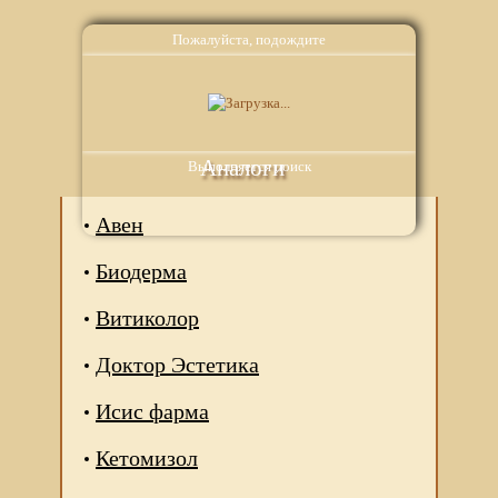
Пожалуйста, подождите
Аналоги
Выполняется поиск
Авен
Биодерма
Витиколор
Доктор Эстетика
Исис фарма
Кетомизол