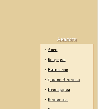
Аналоги
Авен
Биодерма
Витиколор
Доктор Эстетика
Исис фарма
Кетомизол