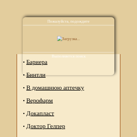
Пожалуйста, подождите
Аналоги
Выполняется поиск
Бариера
Бинтли
В домашнюю аптечку
Верофарм
Докапласт
Доктор Гелпер