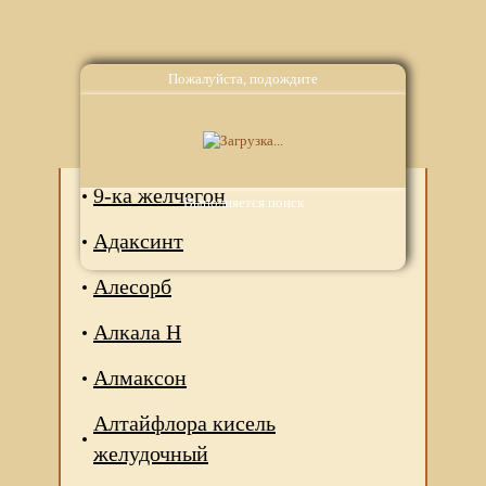
Пожалуйста, подождите
Аналоги
9-ка желчегон
Выполняется поиск
Адаксинт
Алесорб
Алкала Н
Алмаксон
Алтайфлора кисель
желудочный