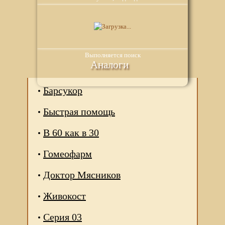
Выполняется поиск
Аналоги
Барсукор
Быстрая помощь
В 60 как в 30
Гомеофарм
Доктор Мясников
Мы используем файлы Сookie для корректной работы
Живокост
веб-сайта. Подробности - в
Политике в отношении
обработки персональных данных
нашего сайта.
Серия 03
Нажмите на кнопку «Хорошо», если Вы согласны на